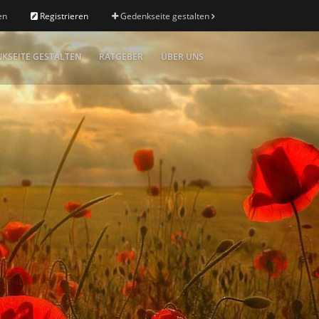
en
Registrieren
Gedenkseite gestalten
KSEITE GESTALTEN
RATGEBER
ÜBER UNS