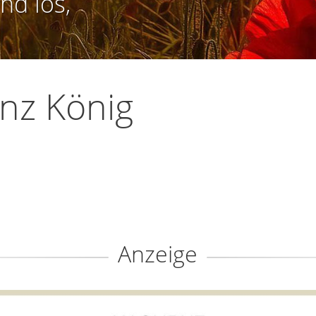
nd los,
nz König
Anzeige