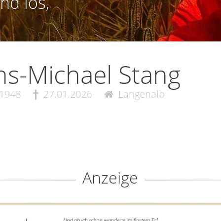
nd los,
s-Michael Stang
.1948
27.01.2026
Langenalb
Anzeige