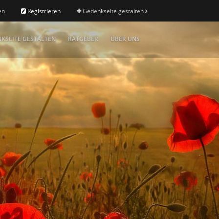
en
Registrieren
Gedenkseite gestalten
KSEITE GESTALTEN
RATGEBER
ÜBER UNS