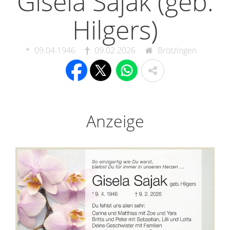
Gisela Sajak (geb.
Hilgers)
09.04.1946
09.02.2026
Brötzingen
Anzeige