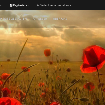
en
Registrieren
Gedenkseite gestalten
KSEITE GESTALTEN
RATGEBER
ÜBER UNS