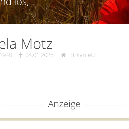
nd los,
ela Motz
.1940
04.01.2025
Birkenfeld
Anzeige