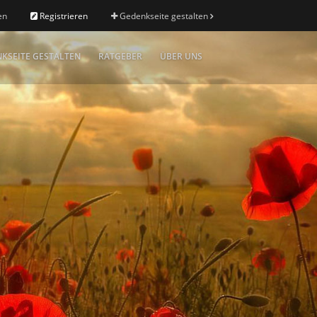
en
Registrieren
Gedenkseite gestalten
KSEITE GESTALTEN
RATGEBER
ÜBER UNS