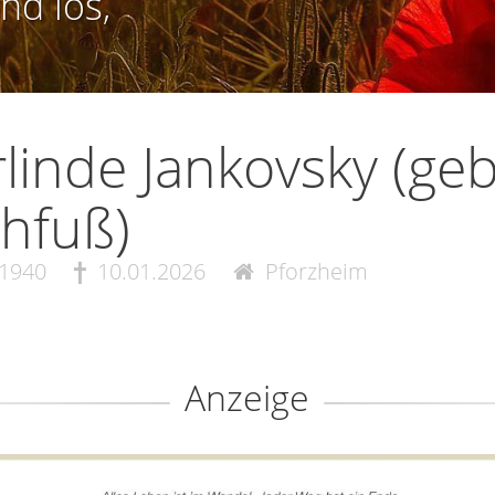
nd los,
linde Jankovsky (geb
hfuß)
.1940
10.01.2026
Pforzheim
Anzeige