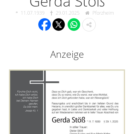
Gerda Stöß
11.07.1939
29.01.2025
Pforzheim
Anzeige