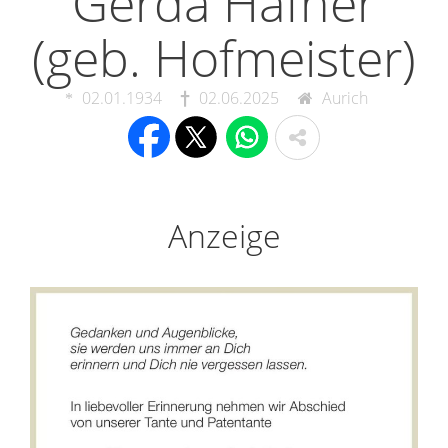
Gerda Häfner
(geb. Hofmeister)
02.01.1934
02.06.2025
Aurich
Anzeige