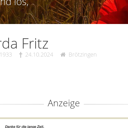
nd los,
da Fritz
.1933
24.10.2024
Brötzingen
Anzeige