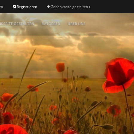
en
Registrieren
Gedenkseite gestalten
KSEITE GESTALTEN
RATGEBER
ÜBER UNS