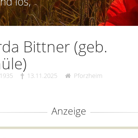
nd los,
da Bittner (geb.
üle)
.1935
13.11.2025
Pforzheim
Anzeige