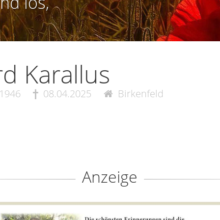
nd los,
d Karallus
.1946
08.04.2025
Birkenfeld
Anzeige