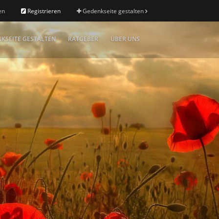
en
Registrieren
Gedenkseite gestalten
KSEITE GESTALTEN
RATGEBER
ÜBER UNS