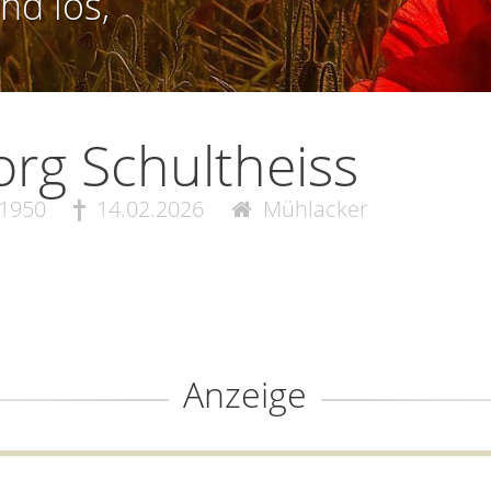
nd los,
rg Schultheiss
.1950
14.02.2026
Mühlacker
Anzeige