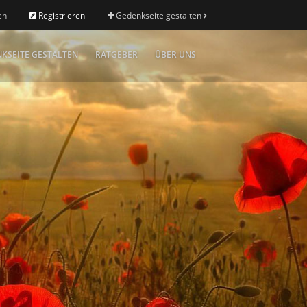
en
Registrieren
Gedenkseite gestalten
KSEITE GESTALTEN
RATGEBER
ÜBER UNS