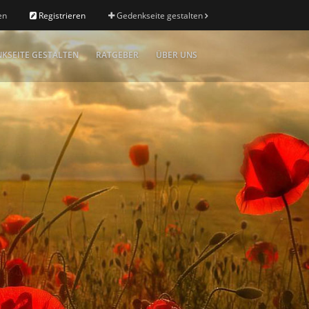
en
Registrieren
Gedenkseite gestalten
KSEITE GESTALTEN
RATGEBER
ÜBER UNS