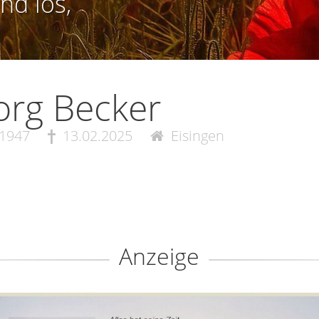
nd los,
rg Becker
.1947
13.02.2025
Eisingen
Anzeige