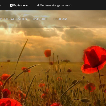
en
Registrieren
Gedenkseite gestalten
KSEITE GESTALTEN
RATGEBER
ÜBER UNS