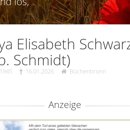
nd los,
ya Elisabeth Schwar
b. Schmidt)
.1945
16.01.2026
Büchenbronn
Anzeige