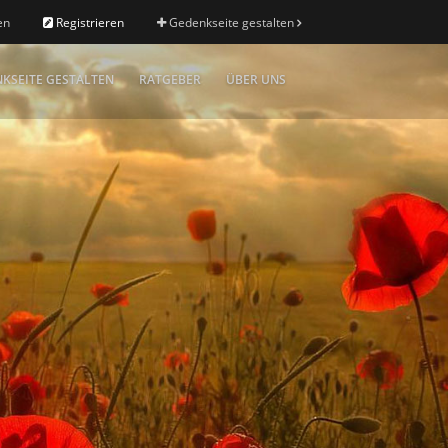
en
Registrieren
Gedenkseite gestalten
KSEITE GESTALTEN
RATGEBER
ÜBER UNS