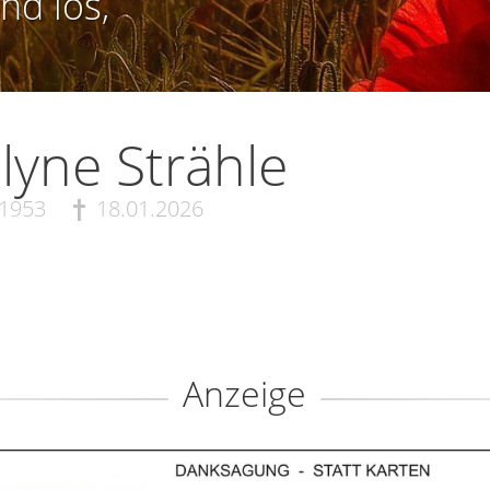
nd los,
lyne Strähle
.1953
18.01.2026
Anzeige