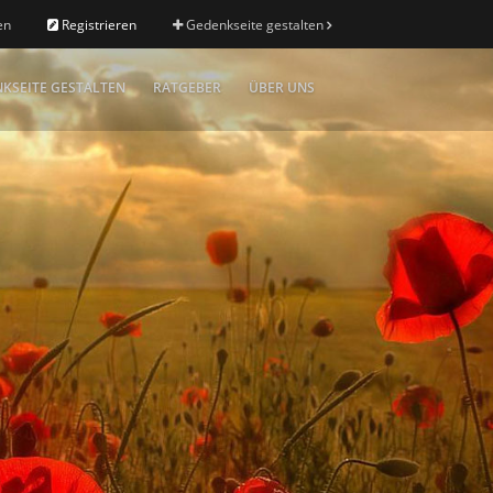
en
Registrieren
Gedenkseite gestalten
KSEITE GESTALTEN
RATGEBER
ÜBER UNS