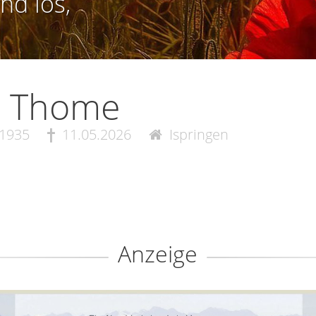
nd los,
a Thome
.1935
11.05.2026
Ispringen
Anzeige