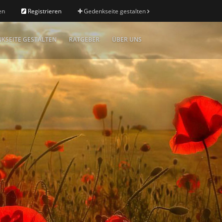
en
Registrieren
Gedenkseite gestalten
KSEITE GESTALTEN
RATGEBER
ÜBER UNS