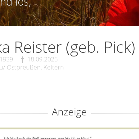
nd los,
ka Reister (geb. Pick)
.1939
18.09.2025
/ Ostpreußen, Keltern
Anzeige