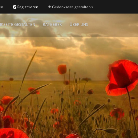
en
Registrieren
Gedenkseite gestalten
KSEITE GESTALTEN
RATGEBER
ÜBER UNS