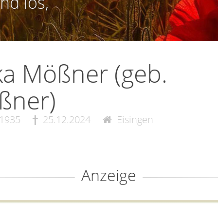
nd los,
ka Mößner (geb.
ßner)
.1935
25.12.2024
Eisingen
Anzeige