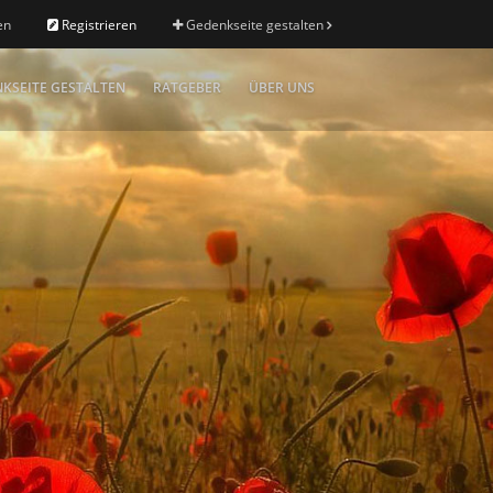
en
Registrieren
Gedenkseite gestalten
KSEITE GESTALTEN
RATGEBER
ÜBER UNS