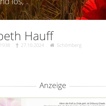
nd los,
beth Hauff
.1938
27.10.2024
Schömberg
Anzeige