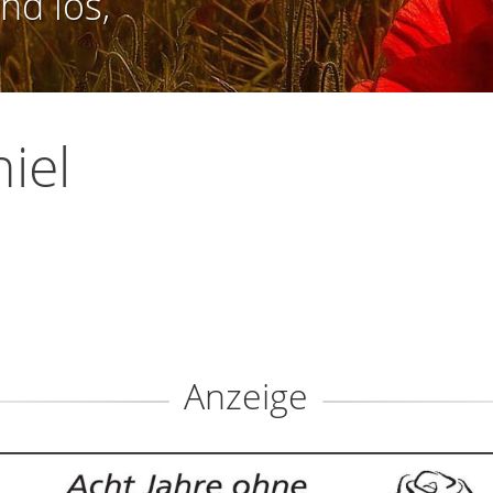
nd los,
iel
Anzeige