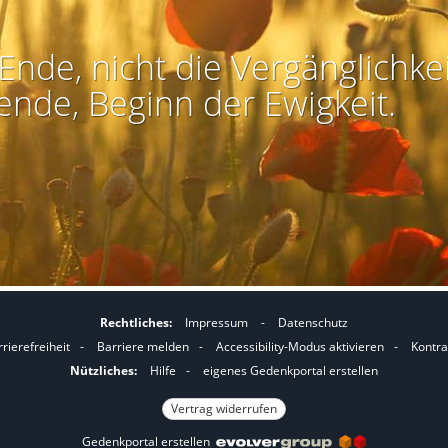
Ende, nicht die Vergänglichkei
ende, Beginn der Ewigkeit.
Rechtliches:
Impressum
-
Datenschutz
I
I
rierefreiheit
-
Barriere melden
-
Accessibility-Modus aktivieren
-
Kontra
m
m
Nützliches:
Hilfe
-
eigenes Gedenkportal erstellen
A
K
Vertrag widerrufen
c
o
Gedenkportal erstellen
c
n