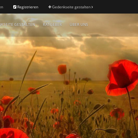
en
Registrieren
Gedenkseite gestalten
KSEITE GESTALTEN
RATGEBER
ÜBER UNS