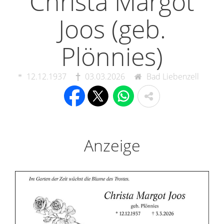
Christa Margot
Joos (geb.
Plönnies)
12.12.1937
03.03.2026
Bad Liebenzell
Anzeige