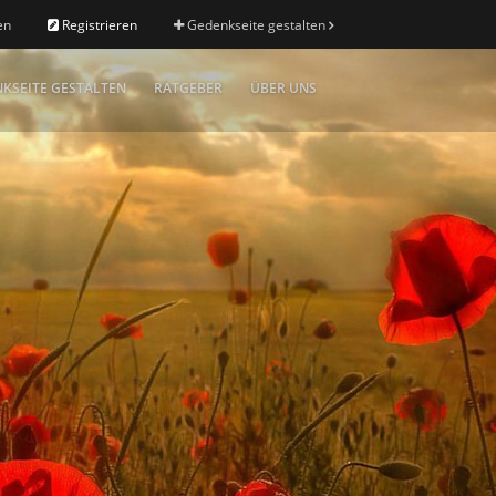
en
Registrieren
Gedenkseite gestalten
KSEITE GESTALTEN
RATGEBER
ÜBER UNS