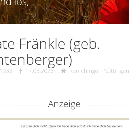
nd los,
te Fränkle (geb.
htenberger)
.1933
17.05.2026
Remchingen-Nöttinge
Anzeige