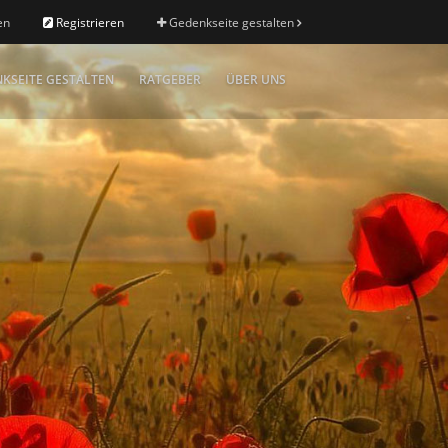
en
Registrieren
Gedenkseite gestalten
KSEITE GESTALTEN
RATGEBER
ÜBER UNS