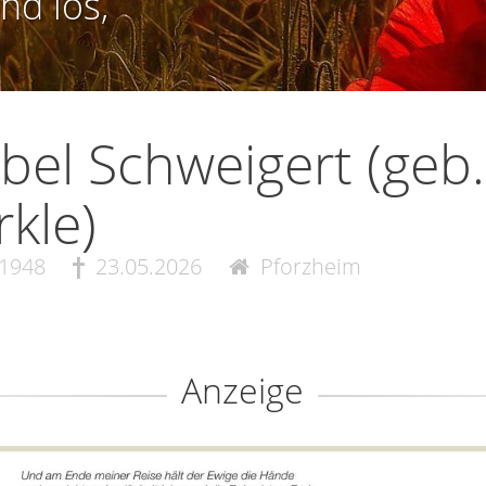
nd los,
bel Schweigert (geb.
kle)
.1948
23.05.2026
Pforzheim
Anzeige