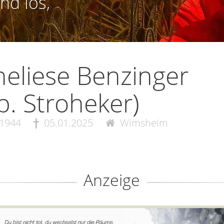
nd los,
eliese Benzinger
b. Stroheker)
.1944
05.01.2025
Wimsheim
Anzeige