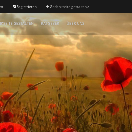
en
Registrieren
Gedenkseite gestalten
KSEITE GESTALTEN
RATGEBER
ÜBER UNS