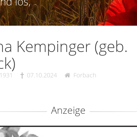
nd los,
a Kempinger (geb.
ck)
.1931
07.10.2024
Forbach
Anzeige