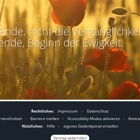
Ende, nicht die Vergänglichkei
ende, Beginn der Ewigkeit.
Rechtliches:
Impressum
-
Datenschutz
I
I
rierefreiheit
-
Barriere melden
-
Accessibility-Modus aktivieren
-
Kontra
m
m
Nützliches:
Hilfe
-
eigenes Gedenkportal erstellen
A
K
Vertrag widerrufen