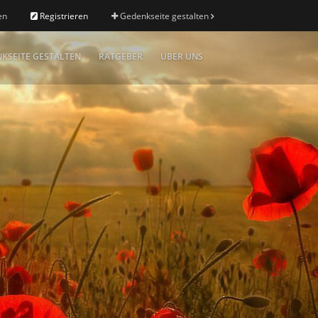
en
Registrieren
Gedenkseite gestalten
KSEITE GESTALTEN
RATGEBER
ÜBER UNS