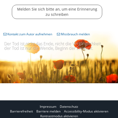
Melden Sie sich bitte an, um eine Erinnerung
zu schreiben
Kontakt zum Autor aufnehmen
Missbrauch melden
Der Tod ist nicht das Ende, nicht die Vergänglichkeit,
der Tod ist nur die Wende, Beginn der Ewigkeit.
Impressum
Datenschutz
I
Barrierefreiheit
Barriere melden
Accessibility-Modus aktivieren
I
m
Kontrastmodus aktivieren