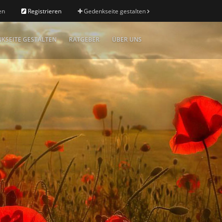
en
Registrieren
Gedenkseite gestalten
KSEITE GESTALTEN
RATGEBER
ÜBER UNS