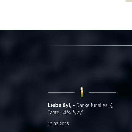
Liebe āyí,
Danke für alles :-),
Tante ; xièxiè, āyí
12.02.2025