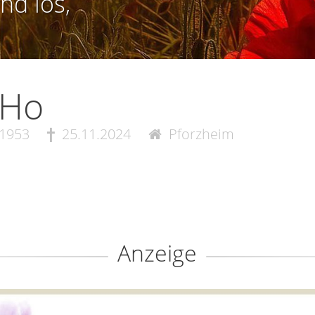
nd los,
 Ho
.1953
25.11.2024
Pforzheim
Anzeige