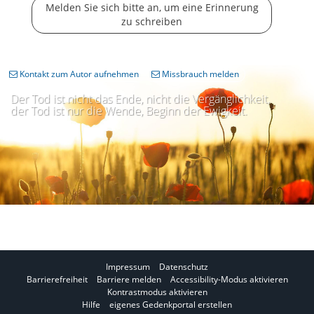
Melden Sie sich bitte an, um eine Erinnerung
zu schreiben
Kontakt zum Autor aufnehmen
Missbrauch melden
Der Tod ist nicht das Ende, nicht die Vergänglichkeit,
der Tod ist nur die Wende, Beginn der Ewigkeit.
Impressum
Datenschutz
I
Barrierefreiheit
Barriere melden
Accessibility-Modus aktivieren
I
m
Kontrastmodus aktivieren
m
A
Hilfe
eigenes Gedenkportal erstellen