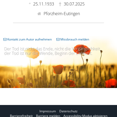
25.11.1933
30.07.2025
Pforzheim-Eutingen
Kontakt zum Autor aufnehmen
Missbrauch melden
Der Tod ist nicht das Ende, nicht die Vergänglichkeit,
der Tod ist nur die Wende, Beginn der Ewigkeit.
Impressum
Datenschutz
I
Barrierefreiheit
Barriere melden
Accessibility-Modus aktivieren